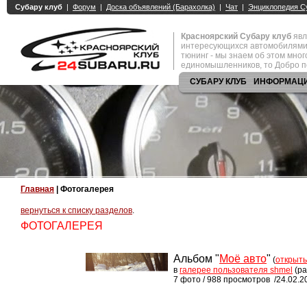
Красноярский Субару клуб
явл
интересующихся автомобилями
тюнинг - мы знаем об этом мно
единомышленников, то Добро п
СУБАРУ КЛУБ
ИНФОРМАЦ
Главная
| Фотогалерея
вернуться к списку разделов
.
ФОТОГАЛЕРЕЯ
Альбом "
Моё авто
"
(
открыть
в
галерее пользователя shmel
(р
7 фото / 988 просмотров /24.02.2