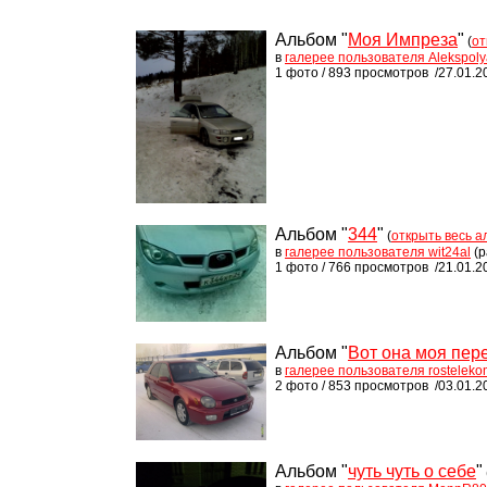
Альбом "
Моя Импреза
"
(
от
в
галерее пользователя Alekspoly
1 фото / 893 просмотров /27.01.2
Альбом "
344
"
(
открыть весь а
в
галерее пользователя wit24al
(р
1 фото / 766 просмотров /21.01.2
Альбом "
Вот она моя пер
в
галерее пользователя rosteleko
2 фото / 853 просмотров /03.01.2
Альбом "
чуть чуть о себе
"