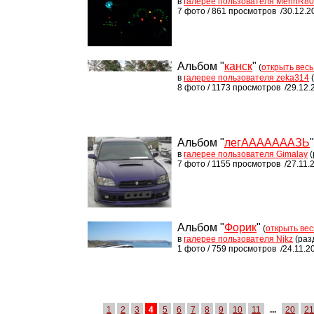
в
галерее пользователя MennR80
7 фото / 861 просмотров /30.12.2
Альбом "
канск
"
(
открыть весь
в
галерее пользователя zeka314
8 фото / 1173 просмотров /29.12.
Альбом "
легАААААААЗЬ
"
в
галерее пользователя Gimalay
(
7 фото / 1155 просмотров /27.11.
Альбом "
Форик
"
(
открыть вес
в
галерее пользователя Njkz
(раз
1 фото / 759 просмотров /24.11.2
1
2
3
4
5
6
7
8
9
10
11
...
20
21