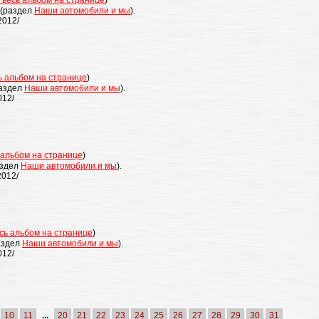
 весь альбом на странице
)
(раздел
Наши автомобили и мы
).
2012/
ь альбом на странице
)
аздел
Наши автомобили и мы
).
012/
 альбом на странице
)
здел
Наши автомобили и мы
).
2012/
сь альбом на странице
)
аздел
Наши автомобили и мы
).
012/
10
11
...
20
21
22
23
24
25
26
27
28
29
30
31