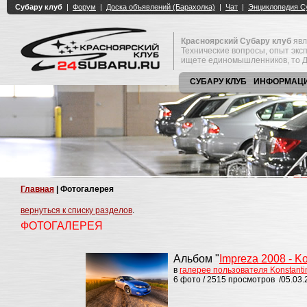
Красноярский Субару клуб
явл
Технические вопросы, опыт экс
ищете единомышленников, то Д
СУБАРУ КЛУБ
ИНФОРМАЦ
Главная
| Фотогалерея
вернуться к списку разделов
.
ФОТОГАЛЕРЕЯ
Альбом "
Impreza 2008 - K
в
галерее пользователя Konstant
6 фото / 2515 просмотров /05.03.