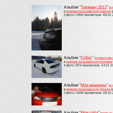
Альбом "
Таежкин 2012
"
(
о
в
галерее пользователя Kotenok
(
3 фото / 1000 просмотров /06.02.
Альбом "
Суба!
"
(
открыть вес
в
галерее пользователя Hos4akal
4 фото / 976 просмотров /14.01.2
Альбом "
Моя машинка
"
(
от
в
галерее пользователя Tatyana
(
3 фото / 1006 просмотров /20.10.
Альбом "
Моя суба
"