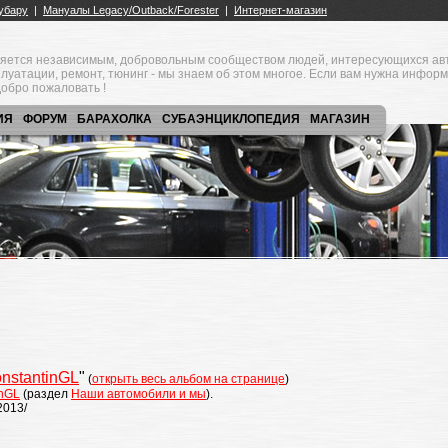
яется независимым, добровольным сообществом людей, интересующихся ав
плуатации, ремонт, тюнинг - мы знаем об этом многое. Если вам нужна инфор
обро пожаловать !
ИЯ
ФОРУМ
БАРАХОЛКА
СУБАЭНЦИКЛОПЕДИЯ
МАГАЗИН
onstantinGL
"
(
открыть весь альбом на странице
)
inGL
(раздел
Наши автомобили и мы
).
2013/