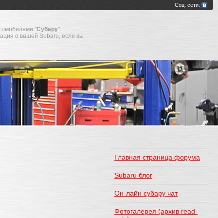
томобилями "
Субару
".
мация о вашей Subaru, если вы
Главная страница форума
Subaru блог
Он-лайн субару чат
Фотогалерея (архив read-