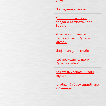
only)
Последние новости
Доска объявлений о
продаже запчастей для
Subaru
Реклама на сайте и
партнерство с Субару
клубом
Информация о клубе
Где проходят встречи
Субару клуба?
Как стать членом Subaru
клуба?
Клубная Субару атрибутика
и баннеры