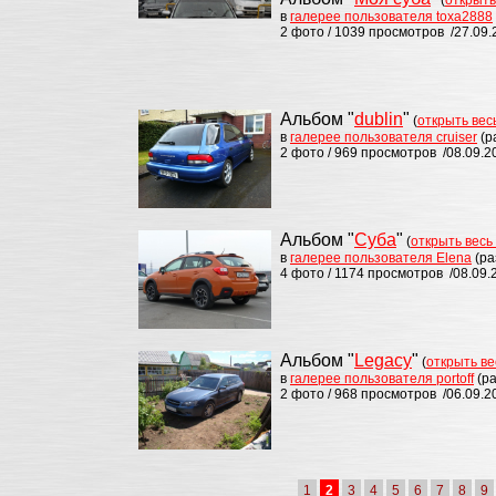
(
открыть
в
галерее пользователя toxa2888
2 фото / 1039 просмотров /27.09.
Альбом "
dublin
"
(
открыть вес
в
галерее пользователя cruiser
(р
2 фото / 969 просмотров /08.09.2
Альбом "
Суба
"
(
открыть весь
в
галерее пользователя Elena
(ра
4 фото / 1174 просмотров /08.09.
Альбом "
Legacy
"
(
открыть ве
в
галерее пользователя portoff
(р
2 фото / 968 просмотров /06.09.2
1
2
3
4
5
6
7
8
9