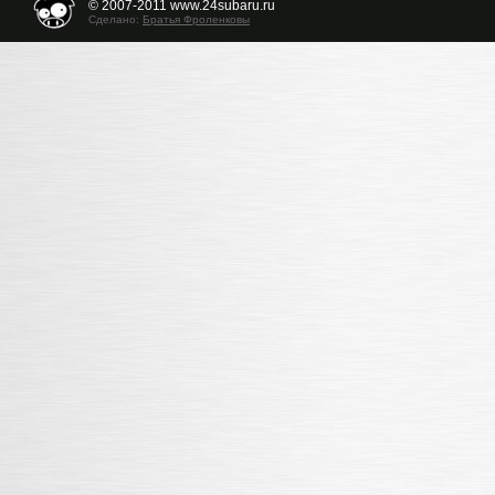
© 2007-2011 www.24subaru.ru
Сделано:
Братья Фроленковы