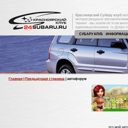
Красноярский Субару клуб
явл
интересующихся автомобилями
тюнинг - мы знаем об этом мно
единомышленников, то Добро п
СУБАРУ КЛУБ
ИНФОРМАЦ
Главная
|
Предыдущая страница
| автофорум
это мой ав