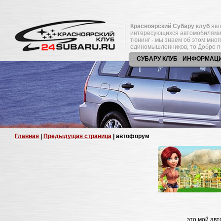
Красноярский Субару клуб
явл
интересующихся автомобилями
тюнинг - мы знаем об этом мно
единомышленников, то Добро п
СУБАРУ КЛУБ
ИНФОРМАЦ
Главная
|
Предыдущая страница
| автофорум
это мой ав