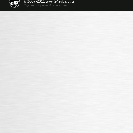
© 2007-2011 www.24subaru.ru
Сделано:
Братья Фроленковы