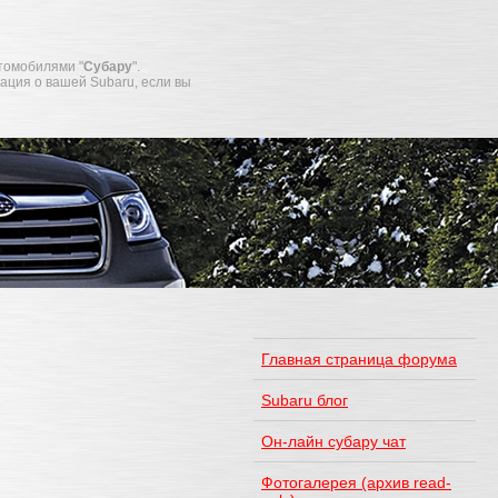
томобилями "
Субару
".
мация о вашей Subaru, если вы
Главная страница форума
Subaru блог
Он-лайн субару чат
Фотогалерея (архив read-