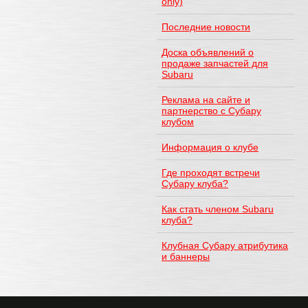
only)
Последние новости
Доска объявлений о
продаже запчастей для
Subaru
Реклама на сайте и
партнерство с Субару
клубом
Информация о клубе
Где проходят встречи
Субару клуба?
Как стать членом Subaru
клуба?
Клубная Субару атрибутика
и баннеры