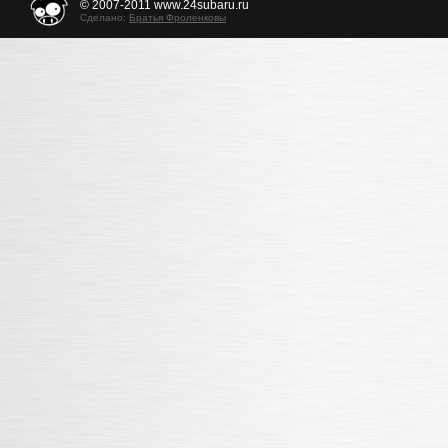
© 2007-2011 www.24subaru.ru
Сделано:
Братья Фроленковы