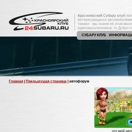
Красноярский Субару клуб
явл
интересующихся автомобилями
тюнинг - мы знаем об этом мно
единомышленников, то Добро п
СУБАРУ КЛУБ
ИНФОРМАЦ
Главная
|
Предыдущая страница
| автофорум
это мой ав