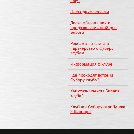
only)
Последние новости
Доска объявлений о
продаже запчастей для
Subaru
Реклама на сайте и
партнерство с Субару
клубом
Информация о клубе
Где проходят встречи
Субару клуба?
Как стать членом Subaru
клуба?
Клубная Субару атрибутика
и баннеры