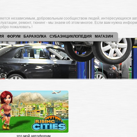
яется независимым, добровольным сообществом людей, интересующихся ав
плуатации, ремонт, тюнинг - мы знаем об этом многое. Если вам нужна инфор
обро пожаловать !
ИЯ
ФОРУМ
БАРАХОЛКА
СУБАЭНЦИКЛОПЕДИЯ
МАГАЗИН
это мой автофорум