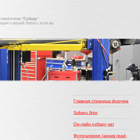
томобилями "
Субару
".
мация о вашей Subaru, если вы
Главная страница форума
Subaru блог
Он-лайн субару чат
Фотогалерея (архив read-