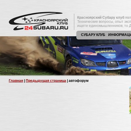
Красноярский Субару клуб
явл
Технические вопросы, опыт экс
ищете единомышленников, то Д
СУБАРУ КЛУБ
ИНФОРМАЦ
Главная
|
Предыдущая страница
| автофорум