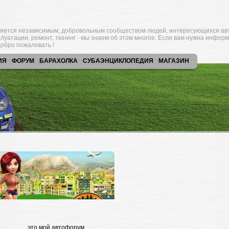
яется независимым, добровольным сообществом людей, интересующихся ав
плуатации, ремонт, тюнинг - мы знаем об этом многое. Если вам нужна инфор
обро пожаловать !
ИЯ
ФОРУМ
БАРАХОЛКА
СУБАЭНЦИКЛОПЕДИЯ
МАГАЗИН
это мой автофорум