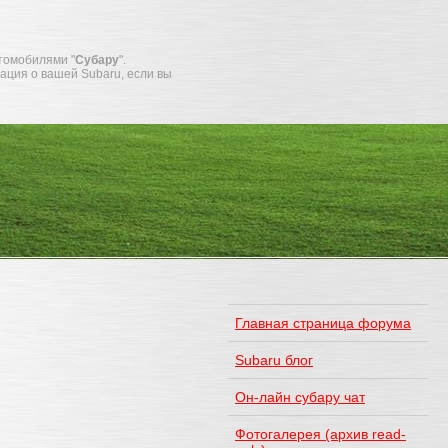
томобилями "
Субару
".
мация о вашей Subaru, если вы
Главная страница форума
Subaru блог
Он-лайн субару чат
Фотогалерея (архив read-