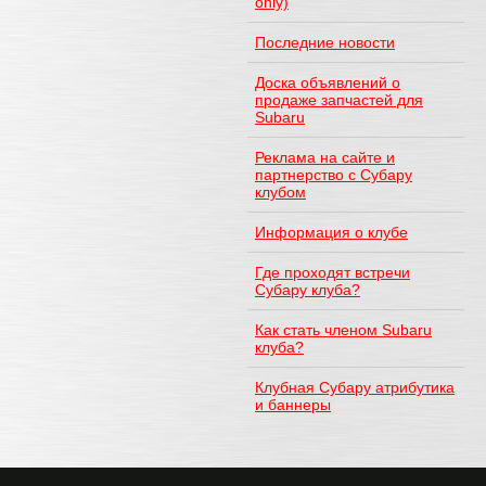
only)
Последние новости
Доска объявлений о
продаже запчастей для
Subaru
Реклама на сайте и
партнерство с Субару
клубом
Информация о клубе
Где проходят встречи
Субару клуба?
Как стать членом Subaru
клуба?
Клубная Субару атрибутика
и баннеры