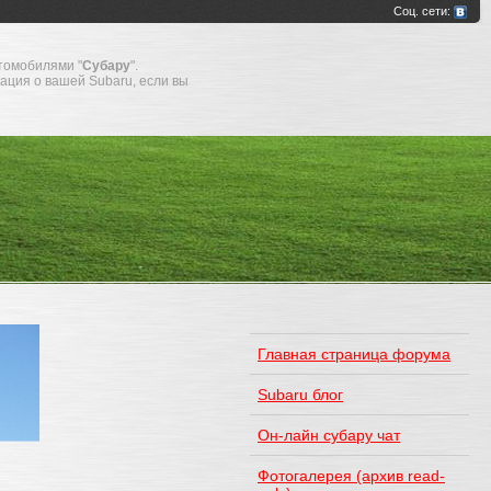
томобилями "
Субару
".
мация о вашей Subaru, если вы
Главная страница форума
Subaru блог
Он-лайн субару чат
Фотогалерея (архив read-