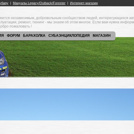
яется независимым, добровольным сообществом людей, интересующихся ав
плуатации, ремонт, тюнинг - мы знаем об этом многое. Если вам нужна инфор
обро пожаловать !
ИЯ
ФОРУМ
БАРАХОЛКА
СУБАЭНЦИКЛОПЕДИЯ
МАГАЗИН