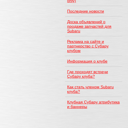
only)
Последние новости
Доска объявлений о
продаже запчастей для
Subaru
Реклама на сайте и
партнерство с Субару
клубом
Информация о клубе
Где проходят встречи
Субару клуба?
Как стать членом Subaru
клуба?
Клубная Субару атрибутика
и баннеры