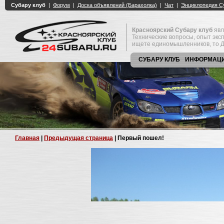
Красноярский Субару клуб
явл
Технические вопросы, опыт экс
ищете единомышленников, то Д
СУБАРУ КЛУБ
ИНФОРМАЦ
Главная
|
Предыдущая страница
| Первый пошел!