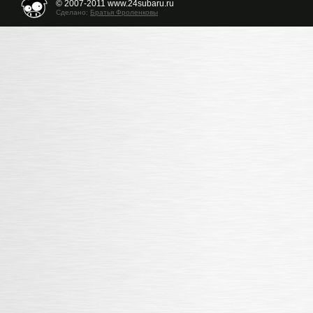
© 2007-2011 www.24subaru.ru
Сделано:
Братья Фроленковы