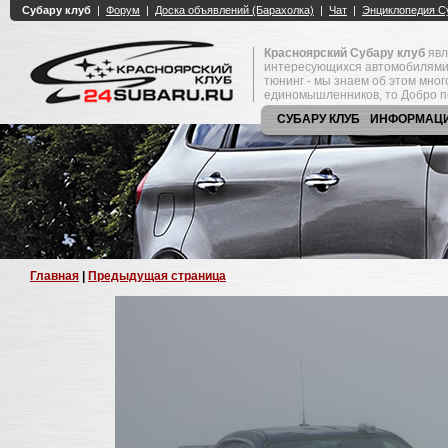
Красноярский Субару клуб
явл
интересующихся автомобилями
тюнинг - мы знаем об этом мно
единомышленников, то Добро п
СУБАРУ КЛУБ
ИНФОРМАЦ
Главная
|
Предыдущая страница