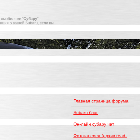
томобилями "
Субару
".
мация о вашей Subaru, если вы
Главная страница форума
Subaru блог
Он-лайн субару чат
Фотогалерея (архив read-