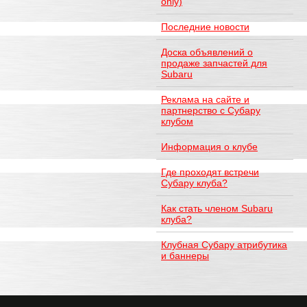
only)
Последние новости
Доска объявлений о
продаже запчастей для
Subaru
Реклама на сайте и
партнерство с Субару
клубом
Информация о клубе
Где проходят встречи
Субару клуба?
Как стать членом Subaru
клуба?
Клубная Субару атрибутика
и баннеры