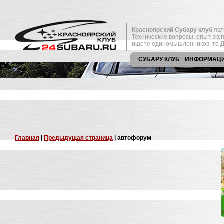
Красноярский Субару клуб
явл
Технические вопросы, опыт экс
ищете единомышленников, то Д
СУБАРУ КЛУБ
ИНФОРМАЦ
Главная
|
Предыдущая страница
| автофорум