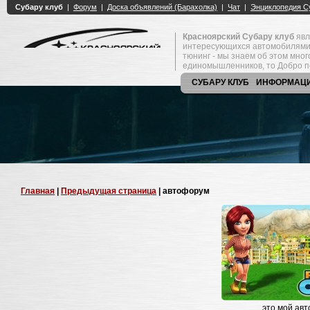
Красноярский Субару клуб
явл
интересующихся автомобилями
тюнинг - мы знаем об этом мно
единомышленников, то Добро п
СУБАРУ КЛУБ
ИНФОРМАЦ
Главная
|
Предыдущая страница
| автофорум
это мой ав