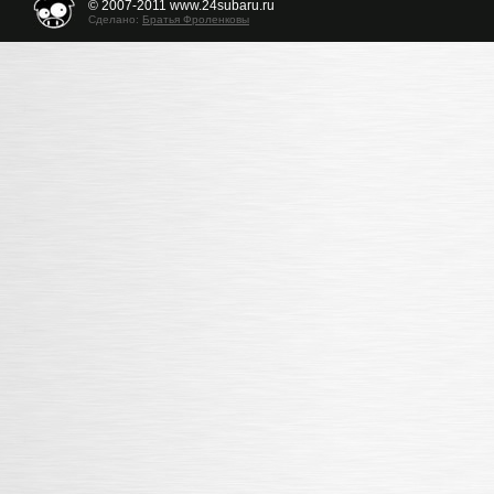
© 2007-2011 www.24subaru.ru
Сделано:
Братья Фроленковы