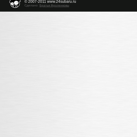
© 2007-2011 www.24subaru.ru
Сделано:
Братья Фроленковы