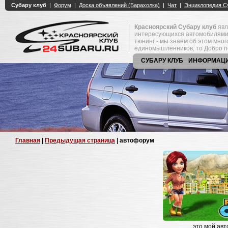
Красноярский Субару клуб
явл
интересующихся автомобилями
тюнинг - мы знаем об этом мно
единомышленников, то Добро п
СУБАРУ КЛУБ
ИНФОРМАЦ
Главная
|
Предыдущая страница
| автофорум
это мой ав