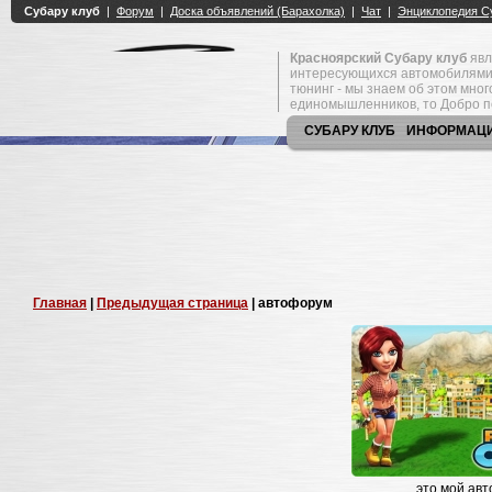
Красноярский Субару клуб
явл
интересующихся автомобилями
тюнинг - мы знаем об этом мно
единомышленников, то Добро п
СУБАРУ КЛУБ
ИНФОРМАЦ
Главная
|
Предыдущая страница
| автофорум
это мой ав