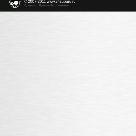
© 2007-2011 www.24subaru.ru
Сделано:
Братья Фроленковы