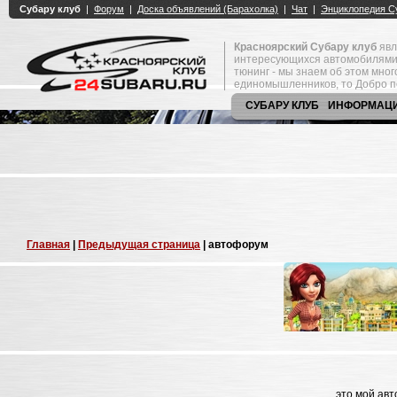
Красноярский Субару клуб
явл
интересующихся автомобилями
тюнинг - мы знаем об этом мно
единомышленников, то Добро п
СУБАРУ КЛУБ
ИНФОРМАЦ
Главная
|
Предыдущая страница
| автофорум
это мой ав