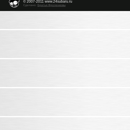
© 2007-2011 www.24subaru.ru
Сделано:
Братья Фроленковы