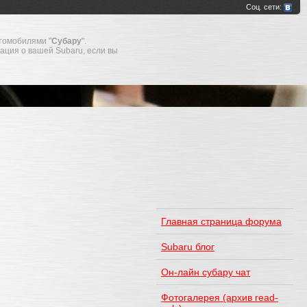
томобилями "
Субару
".
мация о вашей Subaru, если вы
Главная страница форума
Subaru блог
Он-лайн субару чат
Фотогалерея (архив read-