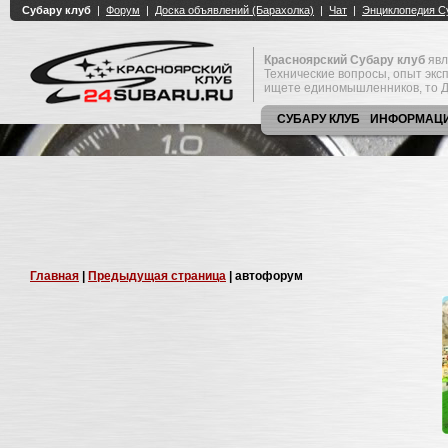
Красноярский Субару клуб
явл
Технические вопросы, опыт экс
ищете единомышленников, то Д
СУБАРУ КЛУБ
ИНФОРМАЦ
Главная
|
Предыдущая страница
| автофорум