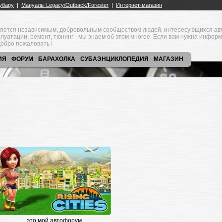
яется независимым, добровольным сообществом людей, интересующихся ав
плуатации, ремонт, тюнинг - мы знаем об этом многое. Если вам нужна инфор
обро пожаловать !
ИЯ
ФОРУМ
БАРАХОЛКА
СУБАЭНЦИКЛОПЕДИЯ
МАГАЗИН
это мой автофорум