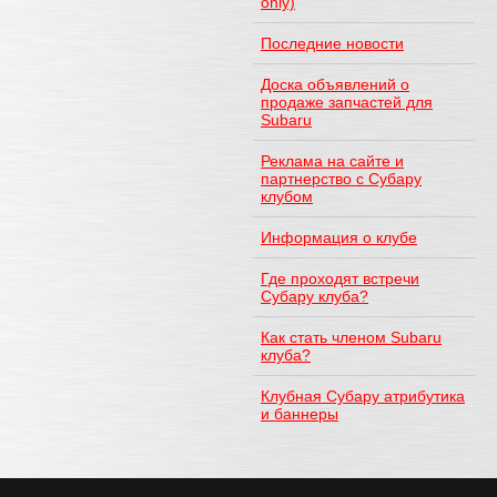
only)
Последние новости
Доска объявлений о
продаже запчастей для
Subaru
Реклама на сайте и
партнерство с Субару
клубом
Информация о клубе
Где проходят встречи
Субару клуба?
Как стать членом Subaru
клуба?
Клубная Субару атрибутика
и баннеры