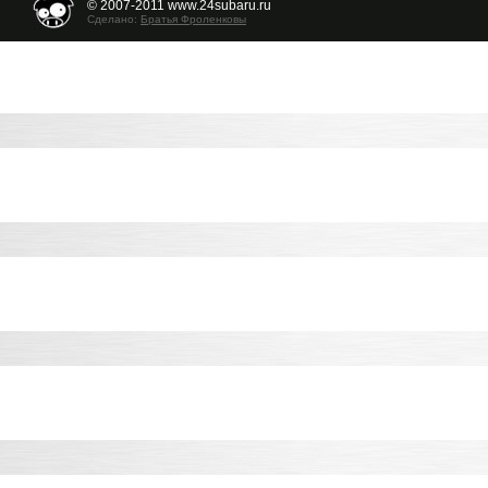
© 2007-2011 www.24subaru.ru
Сделано:
Братья Фроленковы