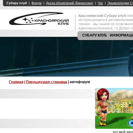
Красноярский Субару клуб
явл
интересующихся автомобилями
тюнинг - мы знаем об этом мно
единомышленников, то Добро п
СУБАРУ КЛУБ
ИНФОРМАЦ
Главная
|
Предыдущая страница
| автофорум
это мой ав