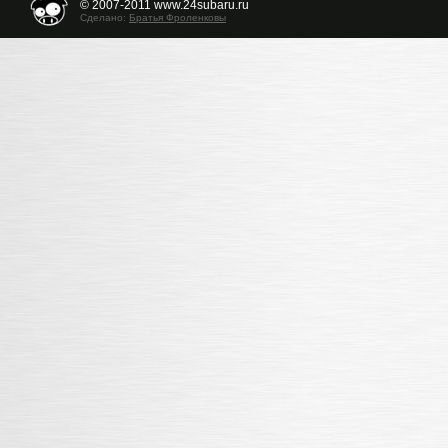
© 2007-2011 www.24subaru.ru
Сделано:
Братья Фроленковы