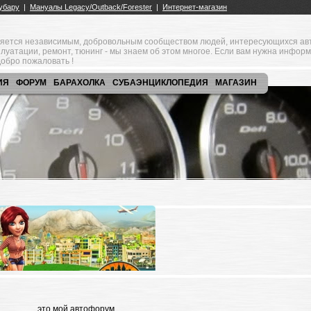
яется независимым, добровольным сообществом людей, интересующихся ав
плуатации, ремонт, тюнинг - мы знаем об этом многое. Если вам нужна инфор
обро пожаловать !
ИЯ
ФОРУМ
БАРАХОЛКА
СУБАЭНЦИКЛОПЕДИЯ
МАГАЗИН
это мой автофорум