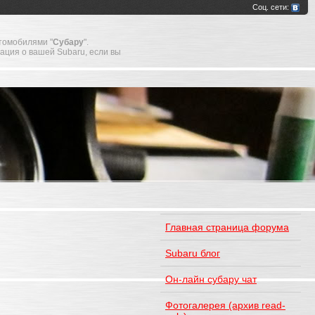
томобилями "
Субару
".
мация о вашей Subaru, если вы
Главная страница форума
Subaru блог
Он-лайн субару чат
Фотогалерея (архив read-