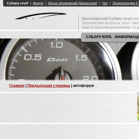
Красноярский Субару клуб
явл
Технические вопросы, опыт экс
ищете единомышленников, то Д
СУБАРУ КЛУБ
ИНФОРМАЦ
Главная
|
Предыдущая страница
| автофорум