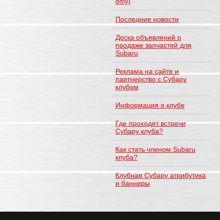
only)
Последние новости
Доска объявлений о
продаже запчастей для
Subaru
Реклама на сайте и
партнерство с Субару
клубом
Информация о клубе
Где проходят встречи
Субару клуба?
Как стать членом Subaru
клуба?
Клубная Субару атрибутика
и баннеры