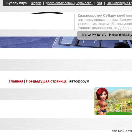
Красноярский Субару клуб
явл
интересующихся автомобилями
тюнинг - мы знаем об этом мно
единомышленников, то Добро п
СУБАРУ КЛУБ
ИНФОРМАЦ
Главная
|
Предыдущая страница
| автофорум
это мой ав