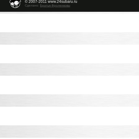
© 2007-2011 www.24subaru.ru
Сделано:
Братья Фроленковы