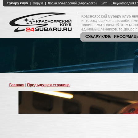
Красноярский Субару клуб
явл
интересующихся автомобилями
тюнинг - мы знаем об этом мно
единомышленников, то Добро п
СУБАРУ КЛУБ
ИНФОРМАЦ
Главная
|
Предыдущая страница