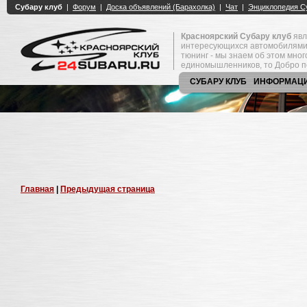
Красноярский Субару клуб
явл
интересующихся автомобилями
тюнинг - мы знаем об этом мно
единомышленников, то Добро п
СУБАРУ КЛУБ
ИНФОРМАЦ
Главная
|
Предыдущая страница