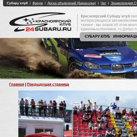
Красноярский Субару клуб
явл
интересующихся автомобилями
тюнинг - мы знаем об этом мно
единомышленников, то Добро п
СУБАРУ КЛУБ
ИНФОРМАЦ
Главная
|
Предыдущая страница