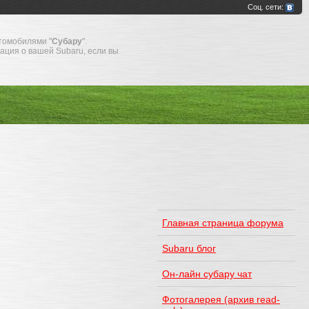
томобилями "
Субару
".
мация о вашей Subaru, если вы
Главная страница форума
Subaru блог
Он-лайн субару чат
Фотогалерея (архив read-