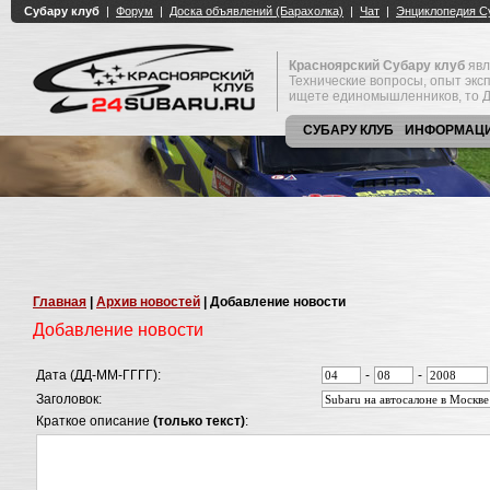
Красноярский Субару клуб
явл
Технические вопросы, опыт экс
ищете единомышленников, то Д
СУБАРУ КЛУБ
ИНФОРМАЦ
Главная
|
Архив новостей
| Добавление новости
Добавление новости
Дата (ДД-ММ-ГГГГ):
-
-
Заголовок:
Краткое описание
(только текст)
: