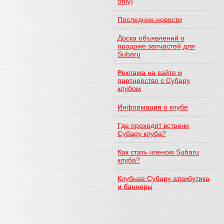
only)
Последние новости
Доска объявлений о
продаже запчастей для
Subaru
Реклама на сайте и
партнерство с Субару
клубом
Информация о клубе
Где проходят встречи
Субару клуба?
Как стать членом Subaru
клуба?
Клубная Субару атрибутика
и баннеры