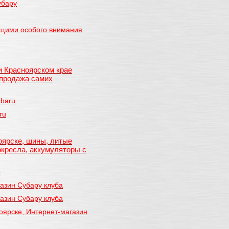
убару
щими особого внимания
и Красноярском крае
 продажа самих
ubaru
ru
оярске, шины, литые
окресла, аккумуляторы с
ы
азин Субару клуба
газин Субару клуба
оярске, Интернет-магазин