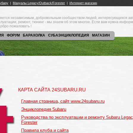
яется независимым, добровольным сообществом людей, интересующихся ав
плуатации, ремонт, тюнинг - мы знаем об этом многое. Если вам нужна инфор
обро пожаловать !
ИЯ
ФОРУМ
БАРАХОЛКА
СУБАЭНЦИКЛОПЕДИЯ
МАГАЗИН
КАРТА САЙТА 24SUBARU.RU
Главная страница, сайт www.24subaru.ru
Энциклопедия Subaru
Руководства по эксплуатации и ремонту Subaru Legac
Forester
Правила клуба и сайта