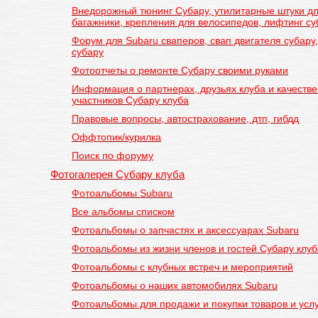
Внедорожный тюнинг Субару, утилитарные штуки дл
багажники, крепления для велосипедов, лифтинг суб
Форум для Subaru сваперов, свап двигателя субару
субару
Фотоотчеты о ремонте Субару своими руками
Информация о партнерах, друзьях клуба и качестве
участников Субару клуба
Правовые вопросы, автострахование, дтп, гибдд
Оффтопик/курилка
Поиск по форуму
Фотогалерея Субару клуба
Фотоальбомы Subaru
Все альбомы списком
Фотоальбомы о запчастях и аксессуарах Subaru
Фотоальбомы из жизни членов и гостей Субару клуб
Фотоальбомы с клубных встреч и мероприятий
Фотоальбомы о наших автомобилях Subaru
Фотоальбомы для продажи и покупки товаров и услу