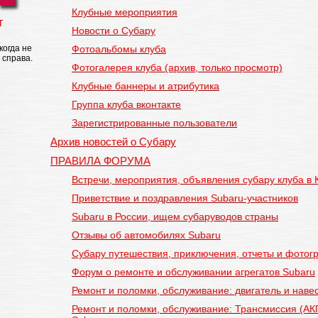
Клубные мероприятия
т
Новости о Субару
когда не
Фотоальбомы клуба
 справа.
Фотогалерея клуба (архив, только просмотр)
Клубные баннеры и атрибутика
Группа клуба вконтакте
Зарегистрированные пользователи
Архив новостей о Субару
ПРАВИЛА ФОРУМА
Встречи, мероприятия, объявления субару клуба в 
Приветствие и поздравления Subaru-участников
Subaru в России, ищем субаруводов страны
Отзывы об автомобилях Subaru
Субару путешествия, приключения, отчеты и фото
Форум о ремонте и обслуживании агрегатов Subaru
Ремонт и поломки, обслуживание: двигатель и нав
Ремонт и поломки, обслуживание: Трансмиссия (АК