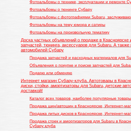
Фотоальбомы о технике, эксплуатации и ремонте С
Фотоальбомы о тюнинге Субару
Фотоальбомы с фотографиями Subaru, заслуживаю
Фотоальбомы на тему юмора и сатиры
Фотоальбомы на произвольную тематику
Доска частных объявлений о продаже в Красноярске 
запчастей, тюнинга, аксессуаров для Subaru. А также
автомобилей Субару
Продажа запчастей и расходных материалов для S
Объявления о покупке и поиске запчастей для Suba
Подарю или обменяю
Интернет магазин Субару-клуба. Автотовары в Красн
диски, стойки, амортизаторы для Subaru, детские авт
доставкой!
Каталог всех товаров, наиболее популярные товар
Продажа шин/автошин в Красноярске, Интернет-маг
Продажа литых дисков в Красноярске, Интернет-ма
Продажа стоек и амортизаторов для Subaru в Красн
Субару клуба