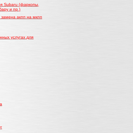
я Subaru (фаркопы,
ару и пр.)
, замена акпп на мкпп
нных услугах для
а
г