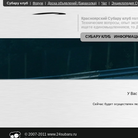
Красноярский Субару клуб
явл
Технические вопросы, опыт экс
ищете единомышленников, то Д
СУБАРУ КЛУБ
ИНФОРМАЦ
У Вас
Сейчас будет осуществлен пе
© 2007-2011 www.24subaru.ru