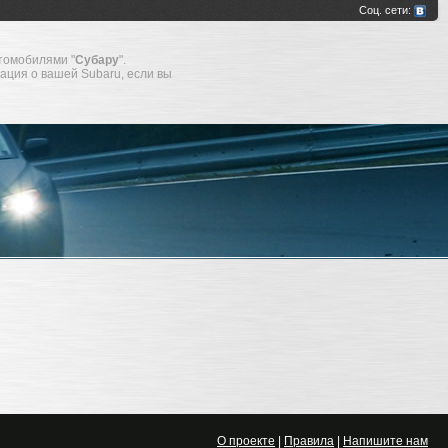
томобилями "
Субару
".
мация о вашей Subaru, если вы
О проекте
|
Правила
|
Напишите нам