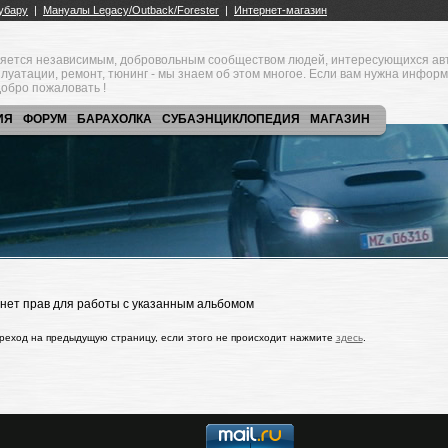
яется независимым, добровольным сообществом людей, интересующихся ав
плуатации, ремонт, тюнинг - мы знаем об этом многое. Если вам нужна инфор
обро пожаловать !
ИЯ
ФОРУМ
БАРАХОЛКА
СУБАЭНЦИКЛОПЕДИЯ
МАГАЗИН
 нет прав для работы с указанным альбомом
реход на предыдущую страницу, если этого не происходит нажмите
здесь
.