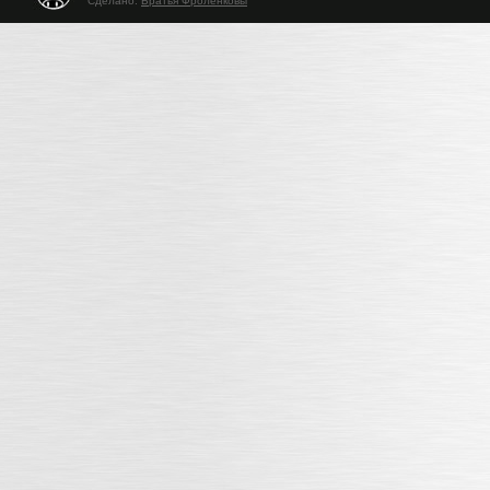
Сделано:
Братья Фроленковы